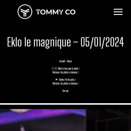
Eklo le magnique – 05/01/2024
Accueil
»
News
🇫🇷 Merci à tous pour la soirée !
Retrouvez les photos ci-dessous !
🏴󠁧󠁢󠁥󠁮󠁧󠁿 Thanks for the party !
Retrouvez les photos ci-dessous !
See you